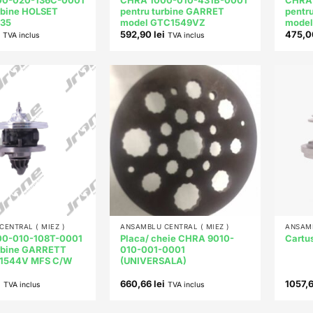
00-020-136C-0001
CHRA 1000-010-431B-0001
CHRA 
rbine HOLSET
pentru turbine GARRET
pentr
X35
model GTC1549VZ
mode
592,90
lei
475,
TVA inclus
TVA inclus
Add to
Add to
wishlist
wishlist
+
+
ENTRAL ( MIEZ )
ANSAMBLU CENTRAL ( MIEZ )
ANSAMB
0-010-108T-0001
Placa/ cheie CHRA 9010-
Cartu
urbine GARRETT
010-001-0001
T1544V MFS C/W
(UNIVERSALA)
i
660,66
lei
1057,
TVA inclus
TVA inclus