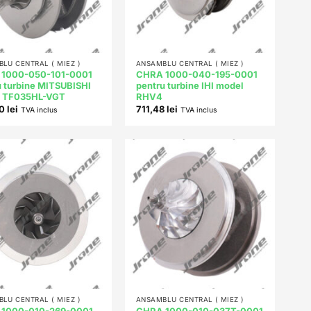
+
LU CENTRAL ( MIEZ )
ANSAMBLU CENTRAL ( MIEZ )
1000-050-101-0001
CHRA 1000-040-195-0001
u turbine MITSUBISHI
pentru turbine IHI model
 TF035HL-VGT
RHV4
00
lei
711,48
lei
TVA inclus
TVA inclus
Add to
Add to
wishlist
wishlist
+
LU CENTRAL ( MIEZ )
ANSAMBLU CENTRAL ( MIEZ )