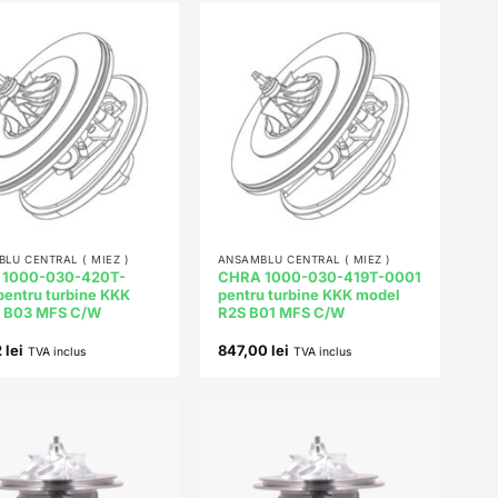
Add to
Add to
wishlist
wishlist
+
LU CENTRAL ( MIEZ )
ANSAMBLU CENTRAL ( MIEZ )
 1000-030-420T-
CHRA 1000-030-419T-0001
pentru turbine KKK
pentru turbine KKK model
 B03 MFS C/W
R2S B01 MFS C/W
2
lei
847,00
lei
TVA inclus
TVA inclus
Add to
Add to
wishlist
wishlist