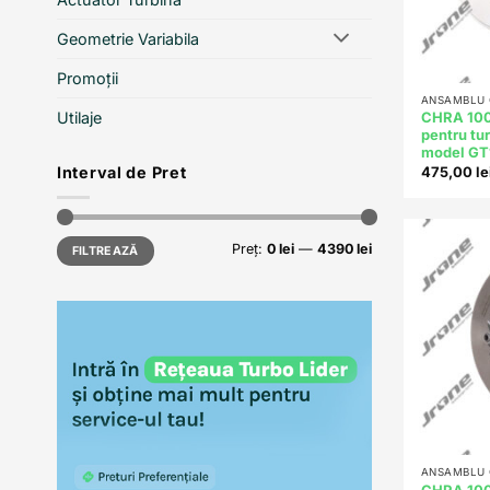
Geometrie Variabila
+
Promoții
ANSAMBLU C
Utilaje
CHRA 100
pentru t
model G
475,00
le
Interval de Pret
Preț
Preț
Preț:
0 lei
—
4390 lei
FILTREAZĂ
minim
maxim
+
ANSAMBLU C