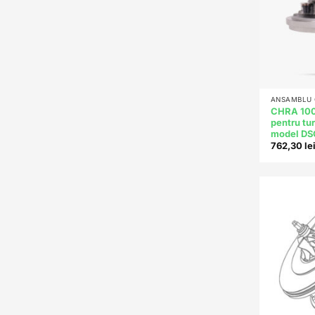
+
ANSAMBLU C
CHRA 10
pentru t
model D
762,30
le