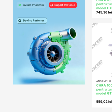
CHRA 10
pentru tu
model H
745,36
lei
+
ANSAMBLU C
CHRA 100
pentru t
model G
559,02
le