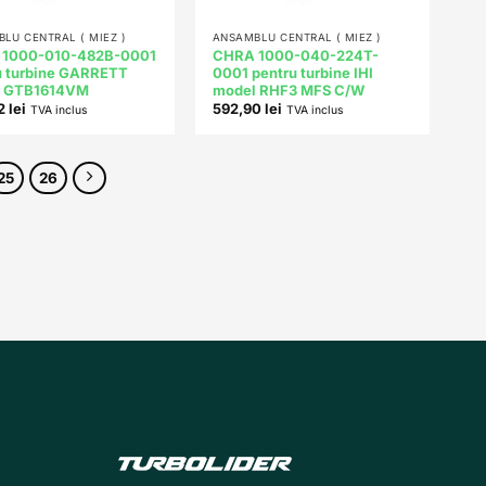
+
LU CENTRAL ( MIEZ )
ANSAMBLU CENTRAL ( MIEZ )
 1000-010-482B-0001
CHRA 1000-040-224T-
u turbine GARRETT
0001 pentru turbine IHI
l GTB1614VM
model RHF3 MFS C/W
72
lei
592,90
lei
TVA inclus
TVA inclus
25
26