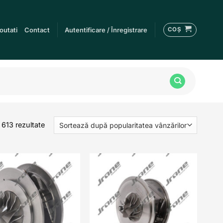
COȘ
outati
Contact
Autentificare / Înregistrare
Sortat
 613 rezultate
după
popularitate
Add to
Add to
wishlist
wishlist