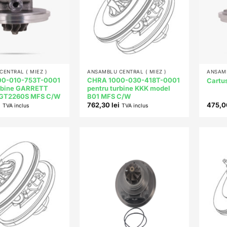
+
+
ENTRAL ( MIEZ )
ANSAMBLU CENTRAL ( MIEZ )
ANSAMB
00-010-753T-0001
CHRA 1000-030-418T-0001
Cartu
urbine GARRETT
pentru turbine KKK model
SGT2260S MFS C/W
B01 MFS C/W
i
762,30
lei
475,
TVA inclus
TVA inclus
Add to
Add to
wishlist
wishlist