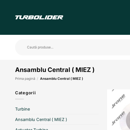
Skip
to
content
Caută
după:
Ansamblu Central ( MIEZ )
Prima pagină
/
Ansamblu Central ( MIEZ )
Categorii
Turbine
Ansamblu Central ( MIEZ )
Actuator Turbina