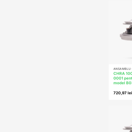
+
ANSAMBLU C
CHRA 10
0001 pent
model B0
720,97
le