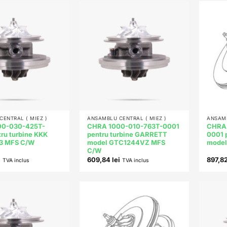
Add to
Add to
wishlist
wishlist
+
+
ENTRAL ( MIEZ )
ANSAMBLU CENTRAL ( MIEZ )
ANSAMB
00-030-425T-
CHRA 1000-010-763T-0001
CHRA
ru turbine KKK
pentru turbine GARRETT
0001 
3 MFS C/W
model GTC1244VZ MFS
model
C/W
i
609,84
lei
897,8
TVA inclus
TVA inclus
Add to
Add to
wishlist
wishlist