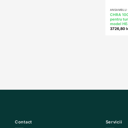
+
ANSAMBLU C
CHRA 10
pentru tu
model H
3726,80
l
Contact
Servicii