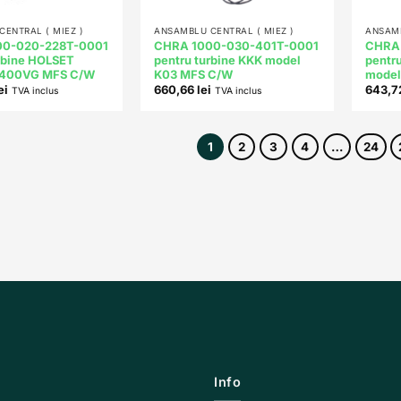
+
+
ENTRAL ( MIEZ )
ANSAMBLU CENTRAL ( MIEZ )
ANSAMB
00-020-228T-0001
CHRA 1000-030-401T-0001
CHRA
rbine HOLSET
pentru turbine KKK model
pentr
E400VG MFS C/W
K03 MFS C/W
mode
ei
660,66
lei
643,
TVA inclus
TVA inclus
1
2
3
4
…
24
Info