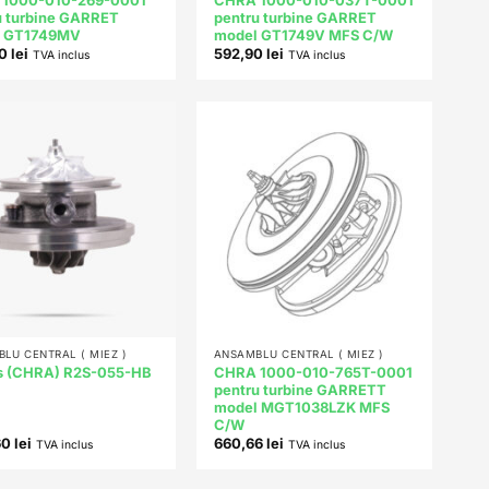
1000-010-269-0001
CHRA 1000-010-037T-0001
u turbine GARRET
pentru turbine GARRET
l GT1749MV
model GT1749V MFS C/W
00
lei
592,90
lei
TVA inclus
TVA inclus
Add to
Add to
wishlist
wishlist
+
LU CENTRAL ( MIEZ )
ANSAMBLU CENTRAL ( MIEZ )
CHRA 1000-010-765T-0001
s (CHRA) R2S-055-HB
pentru turbine GARRETT
model MGT1038LZK MFS
C/W
60
lei
660,66
lei
TVA inclus
TVA inclus