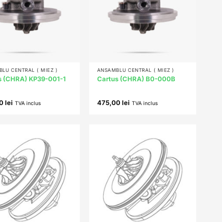
+
LU CENTRAL ( MIEZ )
ANSAMBLU CENTRAL ( MIEZ )
s (CHRA) KP39-001-1
Cartus (CHRA) B0-000B
00
lei
475,00
lei
TVA inclus
TVA inclus
Add to
Add to
wishlist
wishlist