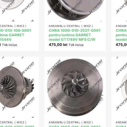
+
+
ENTRAL ( MIEZ )
ANSAMBLU CENTRAL ( MIEZ )
ANSAMB
0-010-108-0001
CHRA 1000-010-253T-0001
CHRA 
urbine GARRET
pentru turbine GARRET
pentr
T1544V
model GT1749V MFS C/W
model
i
475,00
lei
475,
TVA inclus
TVA inclus
Add to
Add to
wishlist
wishlist
+
+
ENTRAL ( MIEZ )
ANSAMBLU CENTRAL ( MIEZ )
ANSAMB