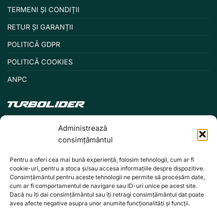
TERMENI ȘI CONDIȚII
RETUR ȘI GARANȚII
POLITICĂ GDPR
POLITICĂ COOKIES
ANPC
Administrează
consimțământul
Pentru a oferi cea mai bună experiență, folosim tehnologii, cum ar fi
cookie-uri, pentru a stoca și/sau accesa informațiile despre dispozitive.
Consimțământul pentru aceste tehnologii ne permite să procesăm date,
cum ar fi comportamentul de navigare sau ID-uri unice pe acest site.
Dacă nu îți dai consimțământul sau îți retragi consimțământul dat poate
avea afecte negative asupra unor anumite funcționalități și funcții.