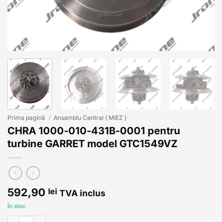
Prima pagină
/
Ansamblu Central ( MIEZ )
CHRA 1000-010-431B-0001 pentru
turbine GARRET model GTC1549VZ
592,90
lei
TVA inclus
În stoc
Cantitate CHRA 1000-010-431B-0001 pentru turbine GARRET mo