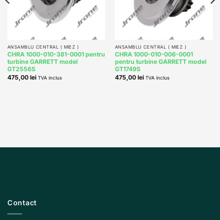
ANSAMBLU CENTRAL ( MIEZ )
ANSAMBLU CENTRAL ( MIEZ )
CHRA 1000-010-381-0001 pentru
CHRA 1000-010-006-0001
turbine GARRETT model
pentru turbine GARRETT model
GT2556S
GT1749S
475,00
lei
475,00
lei
TVA inclus
TVA inclus
Contact