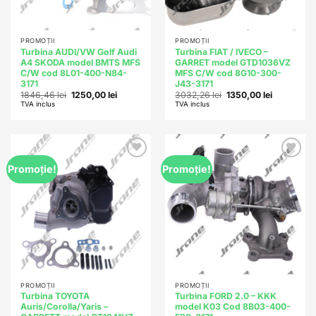
PROMOȚII
PROMOȚII
Turbina AUDI/VW Golf Audi
Turbina FIAT / IVECO –
A4 SKODA model BMTS MFS
GARRET model GTD1036VZ
C/W cod 8L01-400-N84-
MFS C/W cod 8G10-300-
3171
J43-3171
Prețul
Prețul
Prețul
Prețul
1846,46
lei
1250,00
lei
3032,26
lei
1350,00
lei
inițial
curent
inițial
curent
TVA inclus
TVA inclus
a
este:
a
este:
fost:
1250,00 lei.
fost:
1350,00 lei
1846,46 lei.
3032,26 lei.
Add to
Add to
Promoție!
Promoție!
wishlist
wishlist
PROMOȚII
PROMOȚII
Turbina TOYOTA
Turbina FORD 2.0 – KKK
Auris/Corolla/Yaris –
model K03 Cod 8B03-400-