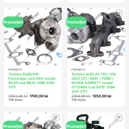
fost:
1500,00 lei.
fost:
1250,00 lei
2524,06 lei.
1694,00 lei.
Add to
Add to
Promoție!
Promoție!
wishlist
wishlist
PROMOȚII
PROMOȚII
Turbina AUDI/VW
Turbina AUDI A3 TDI / VW
Passenger cars KKK model
GOLf GTI / SEAT / FORD /
BV39 cod 8B39-30M-D09-
SKODA GARRETT model
3171
GT1549V Cod 8G15-30M-
304-3171
Prețul
Prețul
Prețul
Prețul
2693,46
lei
1700,00
lei
2354,66
lei
1350,00
lei
inițial
curent
inițial
curent
TVA inclus
TVA inclus
a
este:
a
este:
fost:
1700,00 lei.
fost:
1350,00 lei
2693,46 lei.
2354,66 lei.
Add to
Add to
Promoție!
Promoție!
wishlist
wishlist