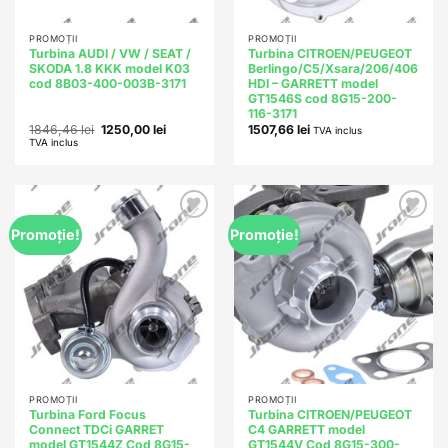
PROMOȚII
PROMOȚII
Turbina AUDI / VW / SEAT /
Turbina CITROEN/PEUGEOT
SKODA 1.8 KKK model K03
Berlingo/C5/Xsara/206/406
cod 8B03-400-003B-3171
HDI – GARRETT model
GT1546S cod 8G15-200-
116-3171
Prețul
Prețul
1846,46
lei
1250,00
lei
1507,66
lei
TVA inclus
inițial
curent
TVA inclus
a
este:
fost:
1250,00 lei.
1846,46 lei.
Add to
Add to
Promoție!
Promoție!
wishlist
wishlist
PROMOȚII
PROMOȚII
Turbina Ford Focus
Turbina CITROEN/PEUGEOT
Connect TDCi GARRET
C4 GARRETT model
model GT1544Z Cod 8G15-
GT1544V Cod 8G15-300-