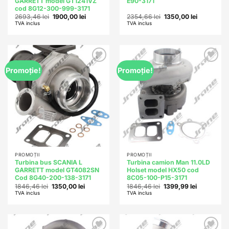
GARRETT model GT1241VZ
E90-3171
cod 8G12-300-999-3171
Prețul
Prețul
Prețul
Prețul
2693,46
lei
1900,00
lei
2354,66
lei
1350,00
lei
inițial
curent
inițial
curent
TVA inclus
TVA inclus
a
este:
a
este:
fost:
1900,00 lei.
fost:
1350,00 lei
2693,46 lei.
2354,66 lei.
Add to
Add to
Promoție!
Promoție!
wishlist
wishlist
PROMOȚII
PROMOȚII
Turbina bus SCANIA L
Turbina camion Man 11.0LD
GARRETT model GT4082SN
Holset model HX50 cod
Cod 8G40-200-138-3171
8C05-100-P15-3171
Prețul
Prețul
Prețul
Prețul
1846,46
lei
1350,00
lei
1846,46
lei
1399,99
lei
inițial
curent
inițial
curent
TVA inclus
TVA inclus
a
este:
a
este:
fost:
1350,00 lei.
fost:
1399,99 lei
1846,46 lei.
1846,46 lei.