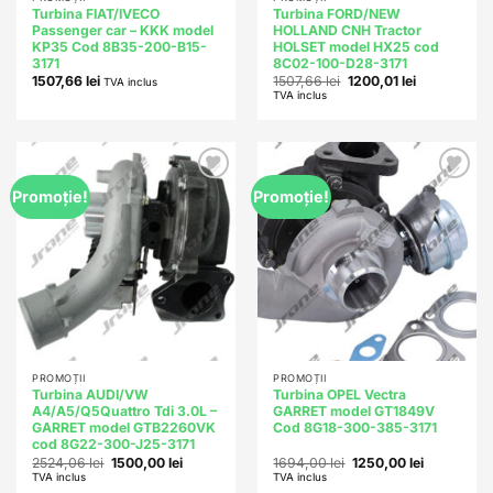
Turbina FIAT/IVECO
Turbina FORD/NEW
Passenger car – KKK model
HOLLAND CNH Tractor
KP35 Cod 8B35-200-B15-
HOLSET model HX25 cod
3171
8C02-100-D28-3171
Prețul
Prețul
1507,66
lei
1507,66
lei
1200,01
lei
TVA inclus
inițial
curent
TVA inclus
a
este:
fost:
1200,01 lei.
1507,66 lei.
Add to
Add to
Promoție!
Promoție!
wishlist
wishlist
PROMOȚII
PROMOȚII
Turbina AUDI/VW
Turbina OPEL Vectra
A4/A5/Q5Quattro Tdi 3.0L –
GARRET model GT1849V
GARRET model GTB2260VK
Cod 8G18-300-385-3171
cod 8G22-300-J25-3171
Prețul
Prețul
Prețul
Prețul
2524,06
lei
1500,00
lei
1694,00
lei
1250,00
lei
inițial
curent
inițial
curent
TVA inclus
TVA inclus
a
este:
a
este: