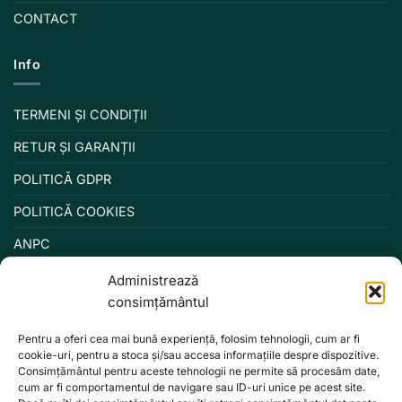
CONTACT
Info
TERMENI ȘI CONDIȚII
RETUR ȘI GARANȚII
POLITICĂ GDPR
POLITICĂ COOKIES
ANPC
Administrează
consimțământul
Pentru a oferi cea mai bună experiență, folosim tehnologii, cum ar fi
cookie-uri, pentru a stoca și/sau accesa informațiile despre dispozitive.
Consimțământul pentru aceste tehnologii ne permite să procesăm date,
cum ar fi comportamentul de navigare sau ID-uri unice pe acest site.