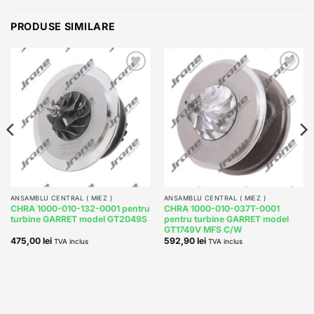
PRODUSE SIMILARE
Add to
Add to
wishlist
wishlist
ANSAMBLU CENTRAL ( MIEZ )
ANSAMBLU CENTRAL ( MIEZ )
CHRA 1000-010-132-0001 pentru
CHRA 1000-010-037T-0001
turbine GARRET model GT2049S
pentru turbine GARRET model
GT1749V MFS C/W
475,00
lei
592,90
lei
TVA inclus
TVA inclus