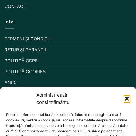
CONTACT
Info
TERMENI ȘI CONDIȚII
RETUR ȘI GARANȚII
POLITICĂ GDPR
POLITICĂ COOKIES
ANPC
Administrează
consimțământul
Pentru a oferi cea mai bună experiență, folosim tehnologii, cum ar fi
cookie-uri, pentru a stoca și/sau accesa informațiile despre dispozitive.
Consimțământul pentru aceste tehnologii ne permite să procesăm date,
cum ar fi comportamentul de navigare sau ID-uri unice pe acest site.