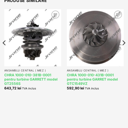
PRODUSE SIMILARE
Add to
Add to
wishlist
wishlist
ANSAMBLU CENTRAL ( MIEZ )
ANSAMBLU CENTRAL ( MIEZ )
CHRA 1000-010-381B-0001
CHRA 1000-010-431B-0001
pentru turbine GARRETT model
pentru turbine GARRET model
GT2556S
GTC1549VZ
643,72
lei
592,90
lei
TVA inclus
TVA inclus