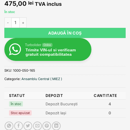
475,00
lei
TVA inclus
În stoc
Cantitate CHRA 1000-050-165-0001 pentru turbine MITSUBISHI m
ADAUGĂ ÎN COȘ
Turbolider
Online
Trimite VIN-ul si verificam
gratuit compatibilitatea
SKU:
1000-050-165
Categorie:
Ansamblu Central ( MIEZ )
STATUT
DEPOZIT
CANTITATE
Depozit București
4
În stoc
Depozit Iași
0
Stoc epuizat