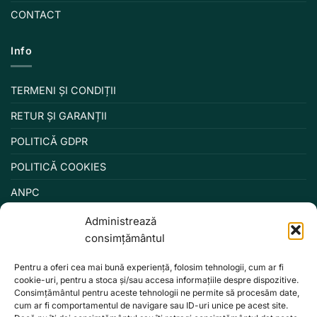
CONTACT
Info
TERMENI ȘI CONDIȚII
RETUR ȘI GARANȚII
POLITICĂ GDPR
POLITICĂ COOKIES
ANPC
Administrează
consimțământul
Pentru a oferi cea mai bună experiență, folosim tehnologii, cum ar fi
cookie-uri, pentru a stoca și/sau accesa informațiile despre dispozitive.
Consimțământul pentru aceste tehnologii ne permite să procesăm date,
cum ar fi comportamentul de navigare sau ID-uri unice pe acest site.