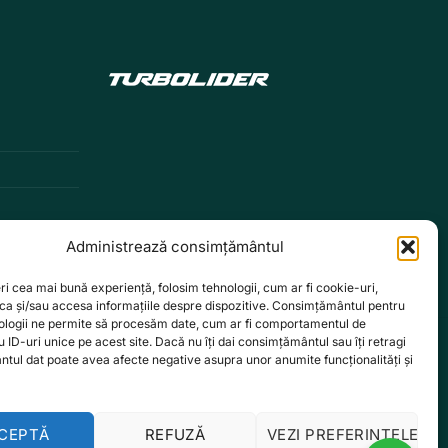
Administrează consimțământul
ri cea mai bună experiență, folosim tehnologii, cum ar fi cookie-uri,
oca și/sau accesa informațiile despre dispozitive. Consimțământul pentru
ologii ne permite să procesăm date, cum ar fi comportamentul de
 ID-uri unice pe acest site. Dacă nu îți dai consimțământul sau îți retragi
tul dat poate avea afecte negative asupra unor anumite funcționalități și
CEPTĂ
REFUZĂ
VEZI PREFERINȚELE