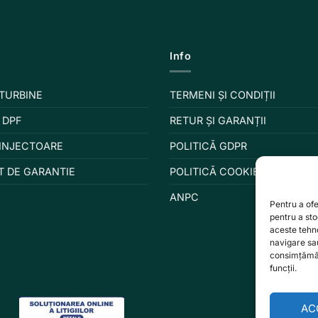
Info
 TURBINE
TERMENI ȘI CONDIȚII
 DPF
RETUR ȘI GARANȚII
 INJECTOARE
POLITICĂ GDPR
T DE GARANTIE
POLITICĂ COOKIES
ANPC
Pentru a ofe
pentru a st
aceste tehn
navigare sau
consimțămân
funcții.
AC