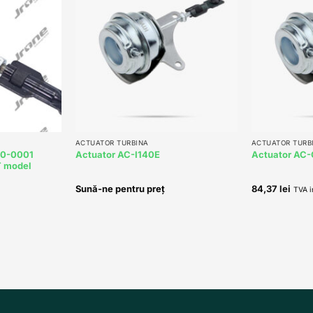
Add to
Add to
wishlist
wishlist
+
+
ACTUATOR TURBINA
ACTUATOR TURB
30-0001
Actuator AC-I140E
Actuator AC
T model
Sună-ne pentru preț
84,37
lei
TVA i