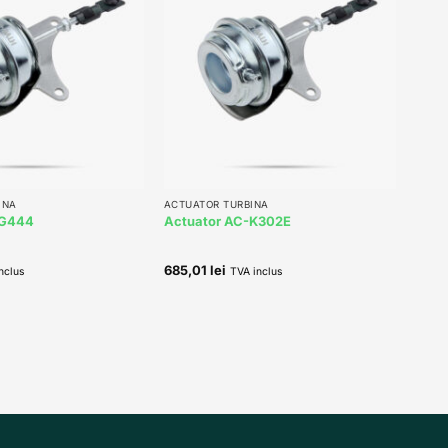
Add to
Add to
wishlist
wishlist
+
INA
ACTUATOR TURBINA
-G444
Actuator AC-K302E
685,01
lei
nclus
TVA inclus