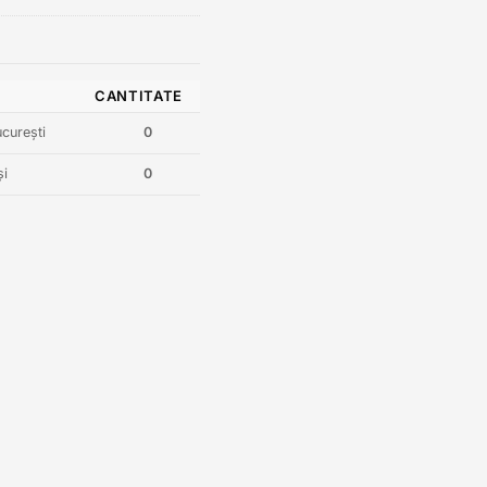
CANTITATE
curești
0
și
0