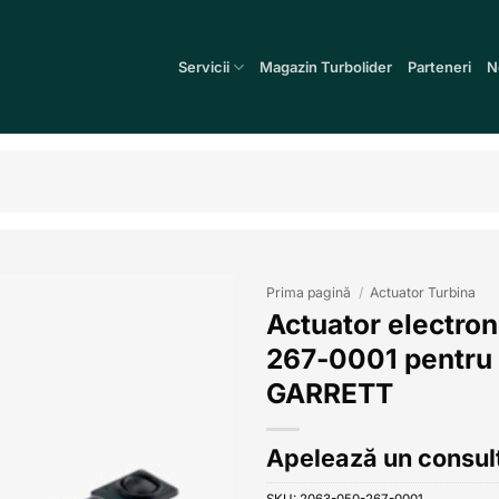
Servicii
Magazin Turbolider
Parteneri
N
Prima pagină
/
Actuator Turbina
Actuator electro
Add to
267-0001 pentru 
wishlist
GARRETT
Apelează un consult
SKU:
2063-050-267-0001