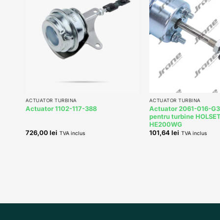
 to
Add to
list
wishlist
+
+
ACTUATOR TURBINA
ACTUATOR TURBINA
Actuator 2061-016-G
Actuator 1102-117-388
pentru turbine HOLSE
HE200WG
726,00
lei
101,64
lei
TVA inclus
TVA inclus