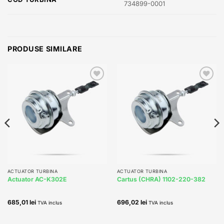
734899-0001
PRODUSE SIMILARE
Add to
Add to
wishlist
wishlist
ACTUATOR TURBINA
ACTUATOR TURBINA
Actuator AC-K302E
Cartus (CHRA) 1102-220-382
685,01
lei
696,02
lei
TVA inclus
TVA inclus