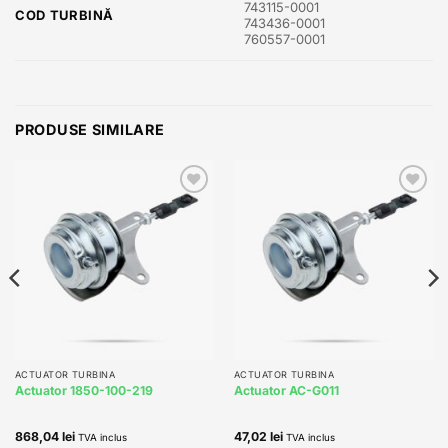
743115-0001
COD TURBINĂ
743436-0001
760557-0001
PRODUSE SIMILARE
Add to
Add to
wishlist
wishlist
ACTUATOR TURBINA
ACTUATOR TURBINA
Actuator 1850-100-219
Actuator AC-G011
868,04
lei
47,02
lei
TVA inclus
TVA inclus