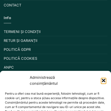
CONTACT
Info
TERMENI ȘI CONDIȚII
RETUR ȘI GARANȚII
POLITICĂ GDPR
POLITICĂ COOKIES
ANPC
Administrează
consimțământul
Pentru a oferi cea mai bună experiență, folosim tehnologii, cum ar fi
cookie-uri, pentru a stoca și/sau accesa informațiile despre dispozitive.
Consimțământul pentru aceste tehnologii ne permite să procesăm date,
cum ar fi comportamentul de navigare sau ID-uri unice pe acest site.