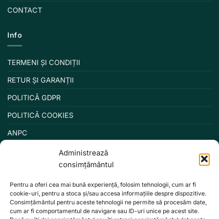
CONTACT
Info
TERMENI ȘI CONDIȚII
RETUR ȘI GARANȚII
POLITICĂ GDPR
POLITICĂ COOKIES
ANPC
Administrează
consimțământul
Pentru a oferi cea mai bună experiență, folosim tehnologii, cum ar fi
cookie-uri, pentru a stoca și/sau accesa informațiile despre dispozitive.
Consimțământul pentru aceste tehnologii ne permite să procesăm date,
cum ar fi comportamentul de navigare sau ID-uri unice pe acest site.