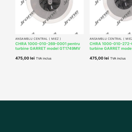
+
+
ANSAMBLU CENTRAL ( MIEZ )
ANSAMBLU CENTRAL ( MIEZ
tru
CHRA 1000-010-269-0001 pentru
CHRA 1000-010-272-0
56S
turbine GARRET model GT1749MV
turbine GARRET mod
475,00
lei
475,00
lei
TVA inclus
TVA inclus