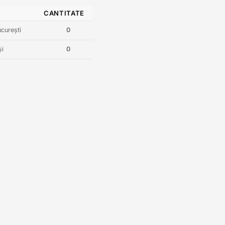
CANTITATE
curești
0
și
0