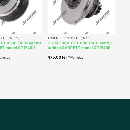
+
AL ( MIEZ )
ANSAMBLU CENTRAL ( MIEZ )
10-056B-0001 pentru
CHRA 1000-010-006-0001 pentru
RET model GT1749V
turbine GARRETT model GT1749S
475,00
lei
 inclus
TVA inclus