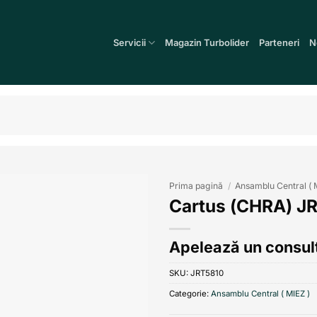
Servicii
Magazin Turbolider
Parteneri
N
Prima pagină
/
Ansamblu Central ( 
Cartus (CHRA) J
Add to
wishlist
Apelează un consult
SKU:
JRT5810
Categorie:
Ansamblu Central ( MIEZ )