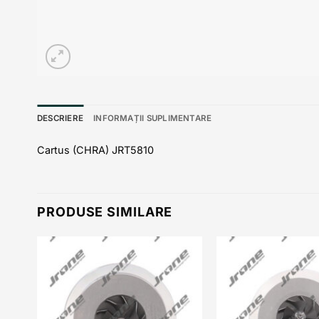
DESCRIERE
INFORMAȚII SUPLIMENTARE
Cartus (CHRA) JRT5810
PRODUSE SIMILARE
 to
Add to
list
wishlist