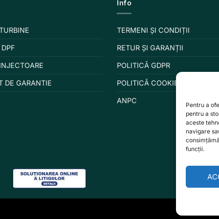
Info
 TURBINE
TERMENI ȘI CONDIȚII
 DPF
RETUR ȘI GARANȚII
 INJECTOARE
POLITICĂ GDPR
T DE GARANTIE
POLITICĂ COOKIES
ANPC
Pentru a ofe
pentru a st
aceste tehn
navigare sau
consimțămân
funcții.
AC