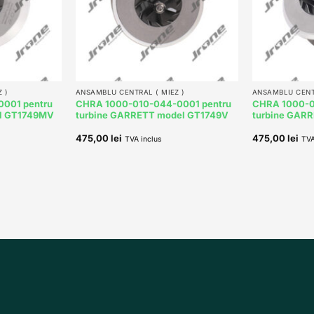
+
+
 )
ANSAMBLU CENTRAL ( MIEZ )
ANSAMBLU CENTR
001 pentru
CHRA 1000-010-044-0001 pentru
CHRA 1000-0
el GT1749MV
turbine GARRETT model GT1749V
turbine GAR
475,00
lei
475,00
lei
TVA inclus
TVA