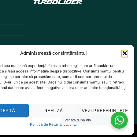
Administrează consimțământul
ri cea mai bună experiență, folosim tehnologii, cum ar fi cookie-uri,
oca și/sau accesa informațiile despre dispozitive. Consimțământul pentru
ologii ne permite să procesăm date, cum ar fi comportamentul de
 ID-uri unice pe acest site. Dacă nu îți dai consimțământul sau îți retragi
tul dat poate avea afecte negative asupra unor anumite funcționalități și
CEPTĂ
REFUZĂ
VEZI PREFERINȚELE
Verifica dupa
VIN
Politica de Retur si Garanții