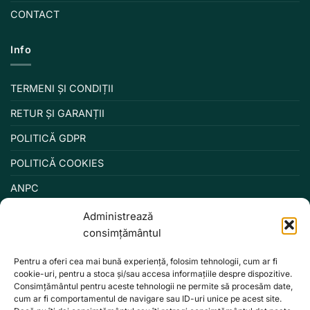
CONTACT
Info
TERMENI ȘI CONDIȚII
RETUR ȘI GARANȚII
POLITICĂ GDPR
POLITICĂ COOKIES
ANPC
Administrează
consimțământul
Pentru a oferi cea mai bună experiență, folosim tehnologii, cum ar fi
cookie-uri, pentru a stoca și/sau accesa informațiile despre dispozitive.
Consimțământul pentru aceste tehnologii ne permite să procesăm date,
cum ar fi comportamentul de navigare sau ID-uri unice pe acest site.