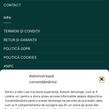
CONTACT
Info
TERMENI ȘI CONDIȚII
RETUR ȘI GARANȚII
POLITICĂ GDPR
POLITICĂ COOKIES
ANPC
Administrează
consimțământul
Pentru a oferi cea mai bună experiență, folosim tehnologii, cum ar fi
cookie-uri, pentru a stoca și/sau accesa informațiile despre dispozitive.
Consimțământul pentru aceste tehnologii ne permite să procesăm date,
cum ar fi comportamentul de navigare sau ID-uri unice pe acest site.