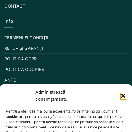
CONTACT
Info
TERMENI ȘI CONDIȚII
RETUR ȘI GARANȚII
POLITICĂ GDPR
POLITICĂ COOKIES
ANPC
Administrează
consimțământul
Pentru a oferi cea mai bună experiență, folosim tehnologii, cum ar fi
cookie-uri, pentru a stoca și/sau accesa informațiile despre dispozitive.
Consimțământul pentru aceste tehnologii ne permite să procesăm date,
cum ar fi comportamentul de navigare sau ID-uri unice pe acest site.