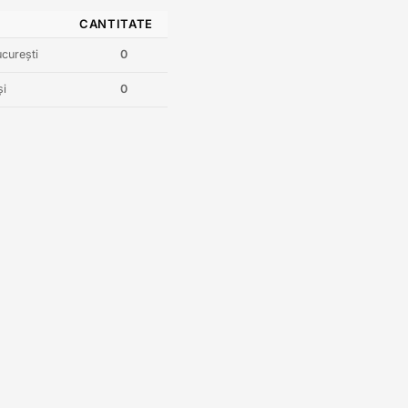
CANTITATE
curești
0
și
0