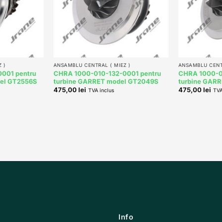
+
+
 )
ANSAMBLU CENTRAL ( MIEZ )
ANSAMBLU CENTR
001 pentru
CHRA 1000-010-132-0001 pentru
CHRA 1000-0
el GT2556S
turbine GARRET model GT2049S
turbine GAR
475,00
lei
475,00
lei
TVA inclus
TVA
Info