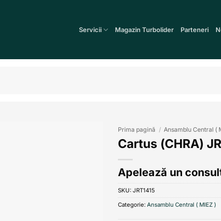
Servicii
Magazin Turbolider
Parteneri
N
Prima pagină
/
Ansamblu Central ( 
Cartus (CHRA) J
Add to
wishlist
Apelează un consult
SKU:
JRT1415
Categorie:
Ansamblu Central ( MIEZ )