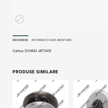
DESCRIERE
INFORMAȚII SUPLIMENTARE
Cartus (CHRA) JRT1415
PRODUSE SIMILARE
 to
Add to
list
wishlist