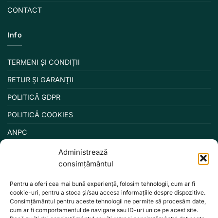
CONTACT
Info
TERMENI ȘI CONDIȚII
RETUR ȘI GARANȚII
POLITICĂ GDPR
POLITICĂ COOKIES
ANPC
Administrează
consimțământul
Pentru a oferi cea mai bună experiență, folosim tehnologii, cum ar fi
cookie-uri, pentru a stoca și/sau accesa informațiile despre dispozitive.
Consimțământul pentru aceste tehnologii ne permite să procesăm date,
cum ar fi comportamentul de navigare sau ID-uri unice pe acest site.