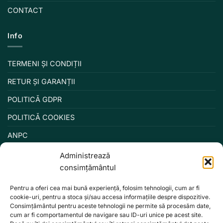
CONTACT
Info
TERMENI ȘI CONDIȚII
RETUR ȘI GARANȚII
POLITICĂ GDPR
POLITICĂ COOKIES
ANPC
Administrează
consimțământul
Pentru a oferi cea mai bună experiență, folosim tehnologii, cum ar fi
cookie-uri, pentru a stoca și/sau accesa informațiile despre dispozitive.
Consimțământul pentru aceste tehnologii ne permite să procesăm date,
cum ar fi comportamentul de navigare sau ID-uri unice pe acest site.