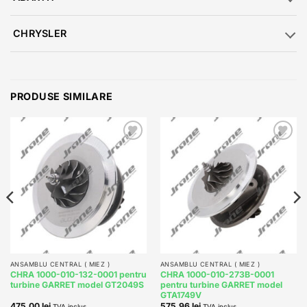
CHRYSLER
PRODUSE SIMILARE
Add to
Add to
wishlist
wishlist
ANSAMBLU CENTRAL ( MIEZ )
ANSAMBLU CENTRAL ( MIEZ )
CHRA 1000-010-132-0001 pentru
CHRA 1000-010-273B-0001
turbine GARRET model GT2049S
pentru turbine GARRET model
GTA1749V
475,00
lei
575,96
lei
TVA inclus
TVA inclus