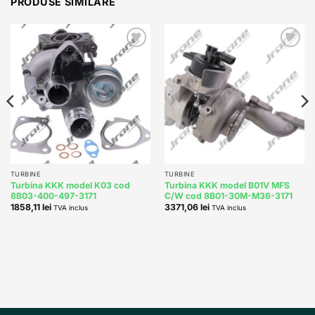
PRODUSE SIMILARE
Add to
Add to
wishlist
wishlist
TURBINE
TURBINE
Turbina KKK model K03 cod
Turbina KKK model B01V MFS
8B03-400-497-3171
C/W cod 8B01-30M-M36-3171
1858,11
lei
3371,06
lei
TVA inclus
TVA inclus