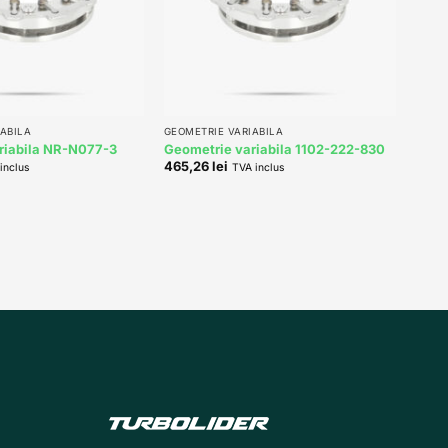
+
ABILA
GEOMETRIE VARIABILA
riabila NR-N077-3
Geometrie variabila 1102-222-830
465,26
lei
inclus
TVA inclus