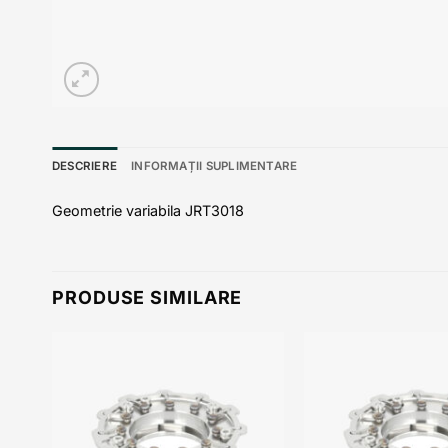
DESCRIERE
INFORMAȚII SUPLIMENTARE
Geometrie variabila JRT3018
PRODUSE SIMILARE
 to
Add to
list
wishlist