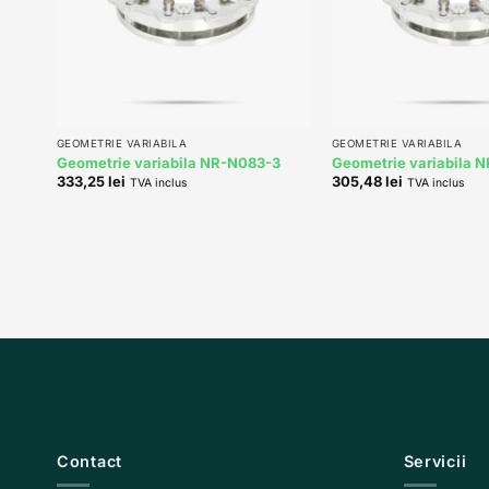
+
+
GEOMETRIE VARIABILA
GEOMETRIE VARIABILA
Geometrie variabila NR-N083-3
Geometrie variabila 
333,25
lei
305,48
lei
TVA inclus
TVA inclus
Contact
Servicii