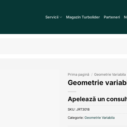
Servicii
Magazin Turbolider
Parteneri
N
Prima pagină
/
Geometrie Variabila
Geometrie variab
Add to
wishlist
Apelează un consult
SKU:
JRT3018
Categorie:
Geometrie Variabila