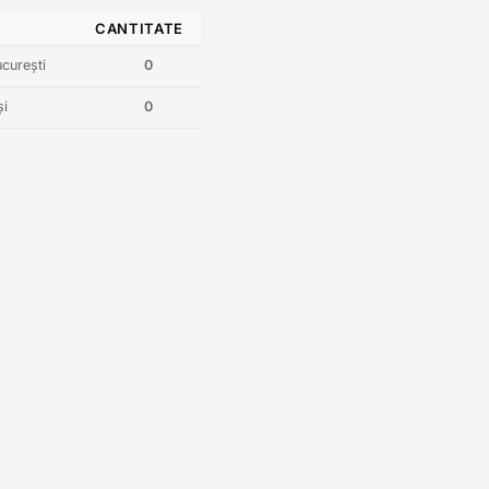
CANTITATE
curești
0
și
0