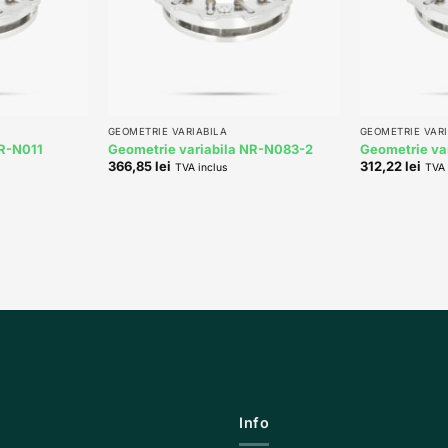
+
+
GEOMETRIE VARIABILA
GEOMETRIE VARI
NR-N011
Geometrie variabila NR-N083-2
Geometrie va
366,85
lei
312,22
lei
TVA inclus
TVA 
Info