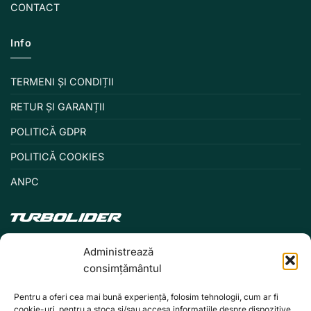
CONTACT
Info
TERMENI ȘI CONDIȚII
RETUR ȘI GARANȚII
POLITICĂ GDPR
POLITICĂ COOKIES
ANPC
Administrează
consimțământul
Pentru a oferi cea mai bună experiență, folosim tehnologii, cum ar fi
cookie-uri, pentru a stoca și/sau accesa informațiile despre dispozitive.