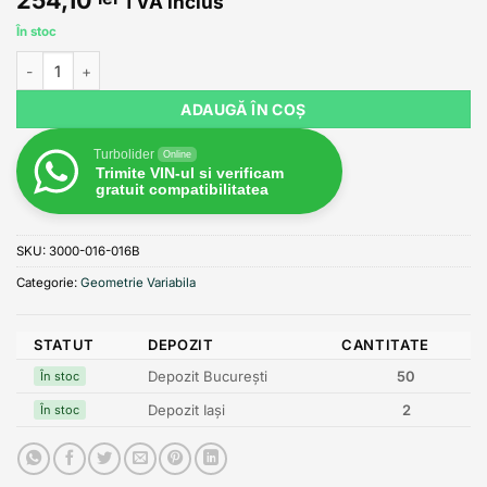
TVA inclus
În stoc
Cantitate Geometrie variabilă 3000-016-016B-0001 pentru turbin
ADAUGĂ ÎN COȘ
Turbolider
Online
Trimite VIN-ul si verificam
gratuit compatibilitatea
SKU:
3000-016-016B
Categorie:
Geometrie Variabila
STATUT
DEPOZIT
CANTITATE
Depozit București
50
În stoc
Depozit Iași
2
În stoc