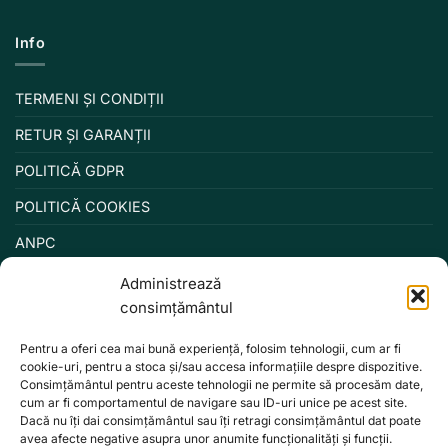
Info
TERMENI ȘI CONDIȚII
RETUR ȘI GARANȚII
POLITICĂ GDPR
POLITICĂ COOKIES
ANPC
Administrează
consimțământul
Pentru a oferi cea mai bună experiență, folosim tehnologii, cum ar fi
cookie-uri, pentru a stoca și/sau accesa informațiile despre dispozitive.
Consimțământul pentru aceste tehnologii ne permite să procesăm date,
cum ar fi comportamentul de navigare sau ID-uri unice pe acest site.
Dacă nu îți dai consimțământul sau îți retragi consimțământul dat poate
avea afecte negative asupra unor anumite funcționalități și funcții.