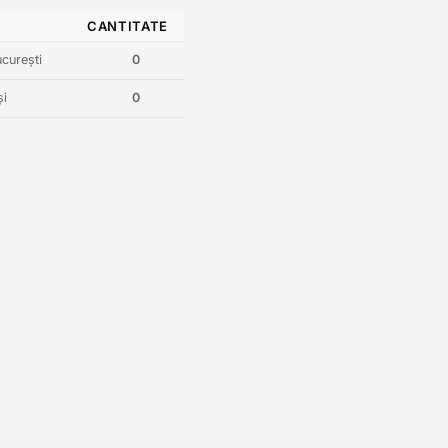
CANTITATE
curești
0
și
0