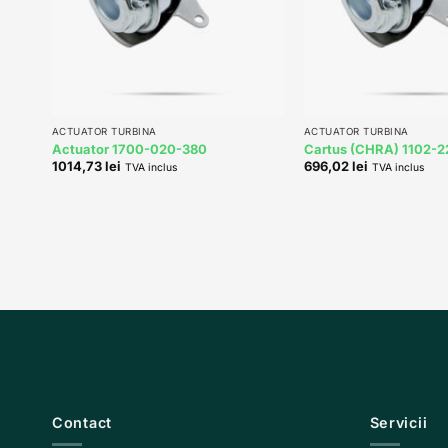
+
+
ACTUATOR TURBINA
ACTUATOR TURBINA
Actuator 1700-020-380
Cartus (CHRA) 1102-
1014,73
lei
696,02
lei
TVA inclus
TVA inclus
Contact
Servicii