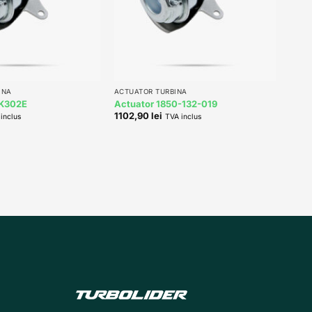
+
INA
ACTUATOR TURBINA
-K302E
Actuator 1850-132-019
1102,90
lei
inclus
TVA inclus