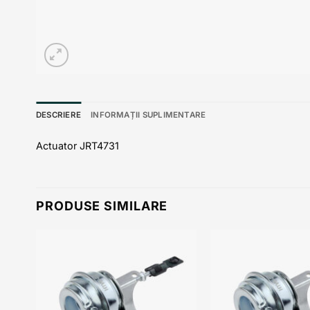
DESCRIERE
INFORMAȚII SUPLIMENTARE
Actuator JRT4731
PRODUSE SIMILARE
 to
Add to
list
wishlist