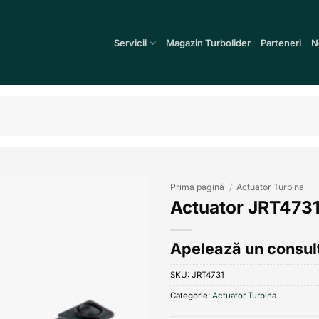
Servicii
Magazin Turbolider
Parteneri
N
Prima pagină
/
Actuator Turbina
Actuator JRT473
Add to
wishlist
Apelează un consult
SKU:
JRT4731
Categorie:
Actuator Turbina