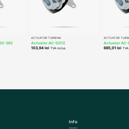
+
+
ACTUATOR TURBINA
ACTUATOR TURB
220-382
Actuator AC-G012
Actuator AC
103,94
lei
685,01
lei
TVA inclus
TVA 
Info