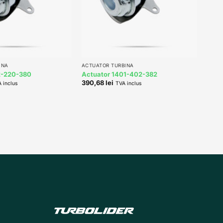
+
INA
ACTUATOR TURBINA
2-220-380
Actuator 1401-402-382
390,68
lei
 inclus
TVA inclus