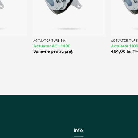
+
+
ACTUATOR TURBINA
ACTUATOR TURB
Actuator AC-I140E
Actuator 110
Sună-ne pentru preț
484,00
lei
TVA
Info