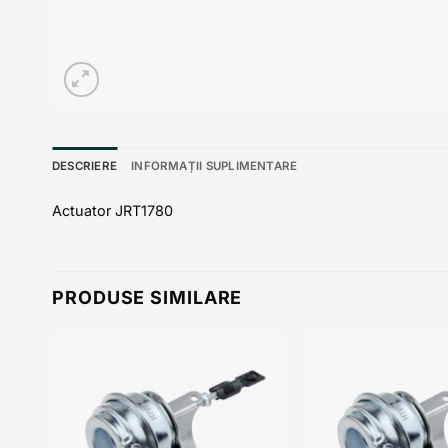
DESCRIERE
INFORMAȚII SUPLIMENTARE
Actuator JRT1780
PRODUSE SIMILARE
 to
Add to
list
wishlist