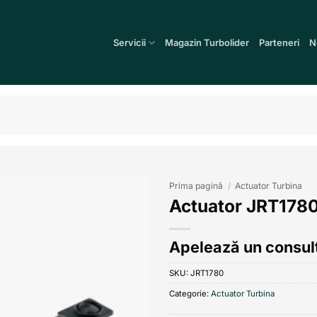
Servicii
Magazin Turbolider
Parteneri
N
Prima pagină
/
Actuator Turbina
Actuator JRT178
Add to
wishlist
Apelează un consult
SKU:
JRT1780
Categorie:
Actuator Turbina