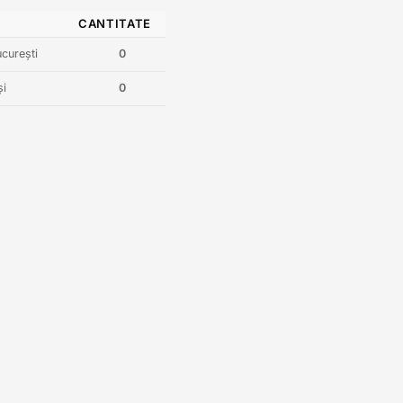
CANTITATE
curești
0
și
0