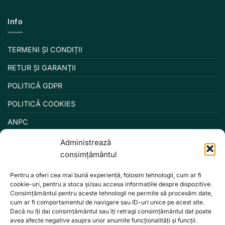
Info
TERMENI ȘI CONDIȚII
RETUR ȘI GARANȚII
POLITICĂ GDPR
POLITICĂ COOKIES
ANPC
Administrează
consimțământul
Pentru a oferi cea mai bună experiență, folosim tehnologii, cum ar fi
cookie-uri, pentru a stoca și/sau accesa informațiile despre dispozitive.
Consimțământul pentru aceste tehnologii ne permite să procesăm date,
cum ar fi comportamentul de navigare sau ID-uri unice pe acest site.
Dacă nu îți dai consimțământul sau îți retragi consimțământul dat poate
avea afecte negative asupra unor anumite funcționalități și funcții.