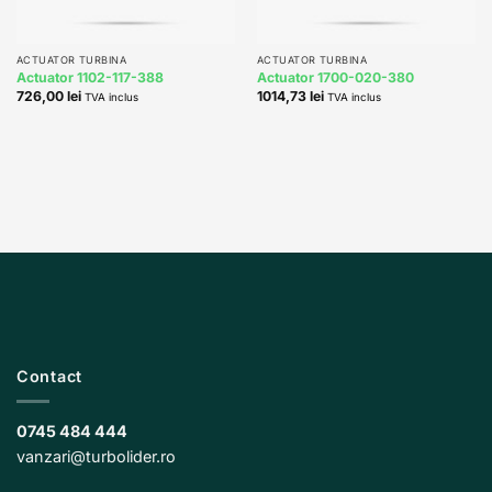
ACTUATOR TURBINA
ACTUATOR TURBINA
Actuator 1102-117-388
Actuator 1700-020-380
726,00
lei
1014,73
lei
TVA inclus
TVA inclus
Contact
0745 484 444
vanzari@turbolider.ro