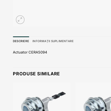
DESCRIERE
INFORMAȚII SUPLIMENTARE
Actuator CERA5094
PRODUSE SIMILARE
 to
Add to
list
wishlist