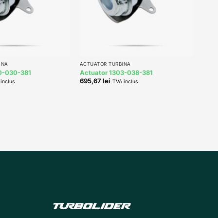
+
INA
ACTUATOR TURBINA
0-030-381
Actuator 1303-038-381
695,67
lei
inclus
TVA inclus