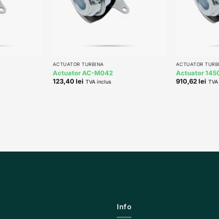
+
+
ACTUATOR TURBINA
ACTUATOR TURB
Actuator AC-M042
Actuator 145
123,40
lei
910,62
lei
TVA inclus
TVA 
Info