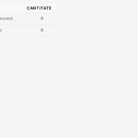
CANTITATE
curești
0
și
0