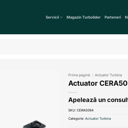
Servicii
Magazin Turbolider
Parteneri
N
Prima pagină
/
Actuator Turbina
Actuator CERA5
Add to
wishlist
Apelează un consult
SKU:
CERA5094
Categorie:
Actuator Turbina