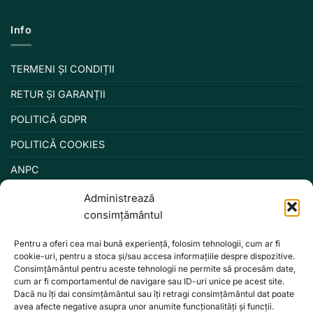
Info
TERMENI ȘI CONDIȚII
RETUR ȘI GARANȚII
POLITICĂ GDPR
POLITICĂ COOKIES
ANPC
Administrează
consimțământul
Pentru a oferi cea mai bună experiență, folosim tehnologii, cum ar fi
cookie-uri, pentru a stoca și/sau accesa informațiile despre dispozitive.
Consimțământul pentru aceste tehnologii ne permite să procesăm date,
cum ar fi comportamentul de navigare sau ID-uri unice pe acest site.
Dacă nu îți dai consimțământul sau îți retragi consimțământul dat poate
avea afecte negative asupra unor anumite funcționalități și funcții.