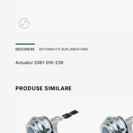
DESCRIERE
INFORMAȚII SUPLIMENTARE
Actuator 2061-010-239
PRODUSE SIMILARE
 to
Add to
list
wishlist