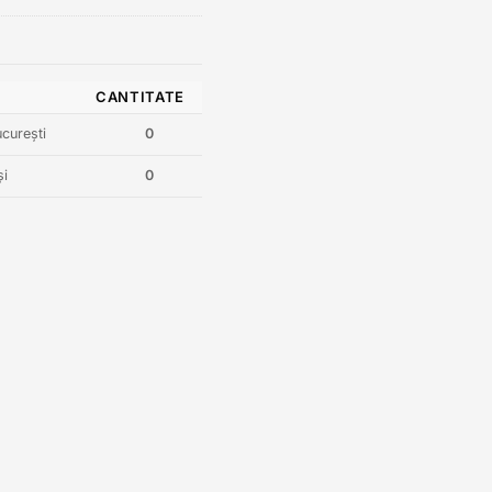
CANTITATE
curești
0
și
0