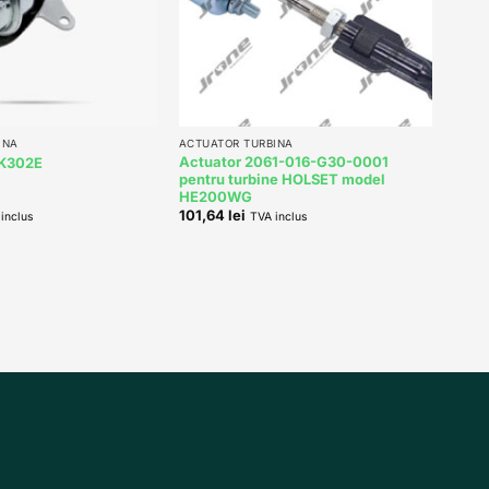
+
INA
ACTUATOR TURBINA
Actuator 2061-016-G30-0001
-K302E
pentru turbine HOLSET model
HE200WG
101,64
lei
inclus
TVA inclus