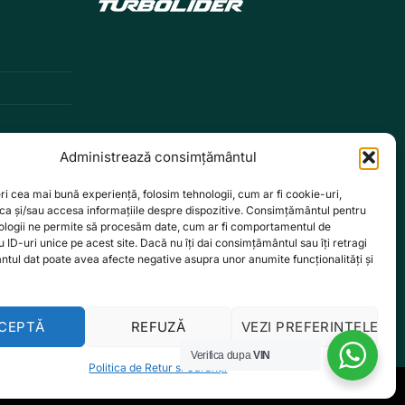
Administrează consimțământul
ri cea mai bună experiență, folosim tehnologii, cum ar fi cookie-uri,
oca și/sau accesa informațiile despre dispozitive. Consimțământul pentru
ologii ne permite să procesăm date, cum ar fi comportamentul de
 ID-uri unice pe acest site. Dacă nu îți dai consimțământul sau îți retragi
tul dat poate avea afecte negative asupra unor anumite funcționalități și
CEPTĂ
REFUZĂ
VEZI PREFERINȚELE
Verifica dupa
VIN
Politica de Retur si Garanții