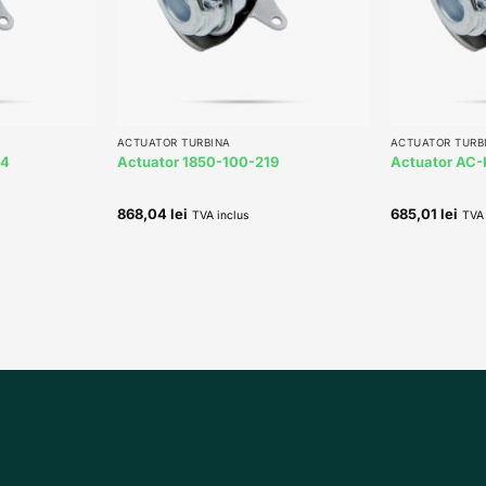
+
+
ACTUATOR TURBINA
ACTUATOR TURB
84
Actuator 1850-100-219
Actuator AC
868,04
lei
685,01
lei
TVA inclus
TVA 