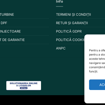
Info
 TURBINE
TERMENI ȘI CONDIȚII
 DPF
RETUR ȘI GARANȚII
 INJECTOARE
POLITICĂ GDPR
T DE GARANTIE
POLITICĂ COOKIES
ANPC
Pentru a ofe
pentru a st
aceste tehn
navigare sau
consimțămân
funcții.
AC