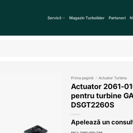
Servicii
Magazin Turbolider
Parteneri
N
Prima pagină
/
Actuator Turbina
Actuator 2061-0
Add to
pentru turbine 
wishlist
DSGT2260S
Apelează un consult
SKU:
2061-010-239