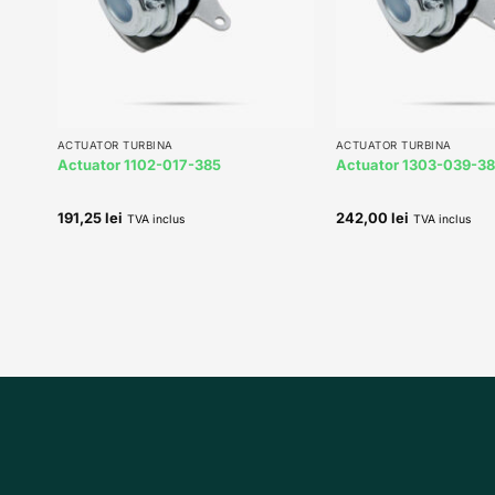
+
+
ACTUATOR TURBINA
ACTUATOR TURBINA
Actuator 1102-017-385
Actuator 1303-039-3
191,25
lei
242,00
lei
TVA inclus
TVA inclus