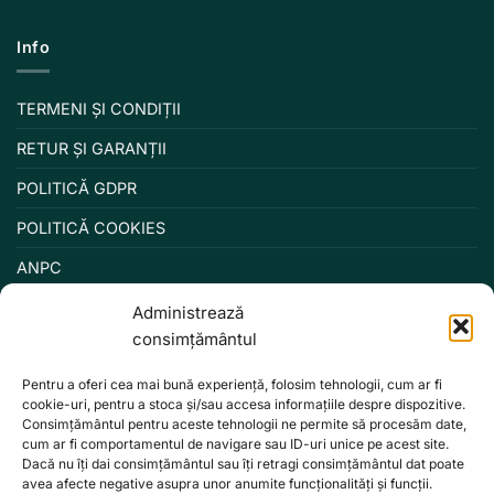
Info
TERMENI ȘI CONDIȚII
RETUR ȘI GARANȚII
POLITICĂ GDPR
POLITICĂ COOKIES
ANPC
Administrează
consimțământul
Pentru a oferi cea mai bună experiență, folosim tehnologii, cum ar fi
cookie-uri, pentru a stoca și/sau accesa informațiile despre dispozitive.
Consimțământul pentru aceste tehnologii ne permite să procesăm date,
cum ar fi comportamentul de navigare sau ID-uri unice pe acest site.
Dacă nu îți dai consimțământul sau îți retragi consimțământul dat poate
avea afecte negative asupra unor anumite funcționalități și funcții.