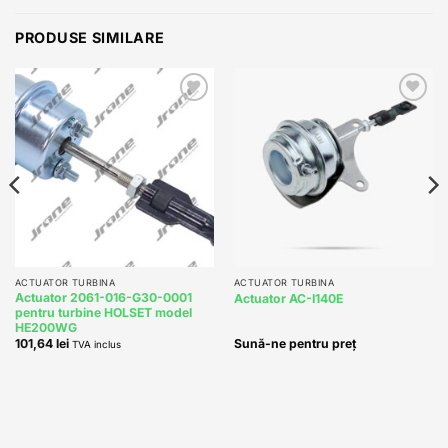
PRODUSE SIMILARE
Add to
Add to
wishlist
wishlist
ACTUATOR TURBINA
ACTUATOR TURBINA
Actuator 2061-016-G30-0001
Actuator AC-I140E
pentru turbine HOLSET model
HE200WG
101,64
lei
Sună-ne pentru preț
TVA inclus