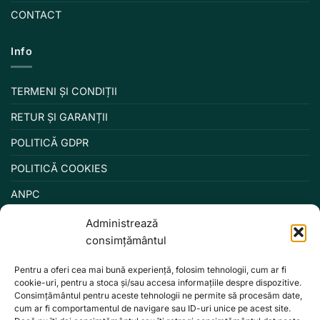
CONTACT
Info
TERMENI ȘI CONDIȚII
RETUR ȘI GARANȚII
POLITICĂ GDPR
POLITICĂ COOKIES
ANPC
Administrează
consimțământul
Pentru a oferi cea mai bună experiență, folosim tehnologii, cum ar fi
cookie-uri, pentru a stoca și/sau accesa informațiile despre dispozitive.
Consimțământul pentru aceste tehnologii ne permite să procesăm date,
cum ar fi comportamentul de navigare sau ID-uri unice pe acest site.