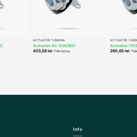
+
+
ACTUATOR TURBINA
ACTUATOR TURB
82
Actuator AC-G303EH
Actuator 110
453,58
lei
260,65
lei
TVA inclus
TVA
Info