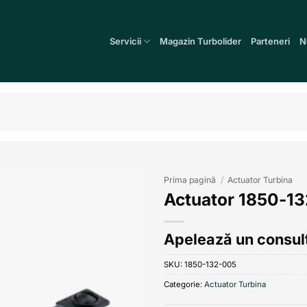
Servicii
Magazin Turbolider
Parteneri
N
Prima pagină
/
Actuator Turbina
Actuator 1850-1
Add to
wishlist
Apelează un consult
SKU:
1850-132-005
Categorie:
Actuator Turbina