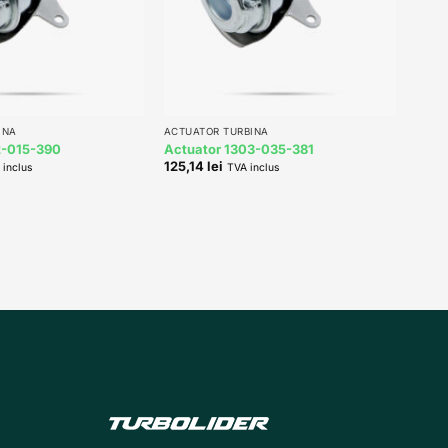
+
INA
ACTUATOR TURBINA
2-015-390
Actuator 1303-035-381
125,14
lei
 inclus
TVA inclus