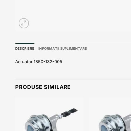
DESCRIERE
INFORMAȚII SUPLIMENTARE
Actuator 1850-132-005
PRODUSE SIMILARE
 to
Add to
list
wishlist