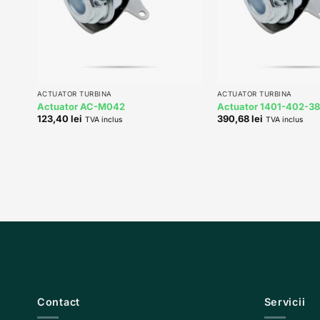
+
+
ACTUATOR TURBINA
ACTUATOR TURBINA
Actuator AC-M042
Actuator 1401-402-3
123,40
lei
390,68
lei
TVA inclus
TVA inclus
Contact
Servicii