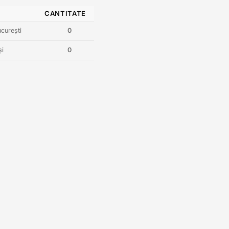
CANTITATE
curești
0
și
0